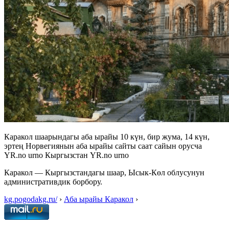
Каракол шаарындагы аба ырайы 10 күн, бир жума, 14 күн,
эртең Норвегиянын аба ырайы сайты саат сайын орусча
YR.no urno Кыргызстан YR.no urno
Каракол — Кыргызстандагы шаар, Ысык-Көл облусунун
административдик борбору.
kg.pogodakg.ru/
›
Аба ырайы Каракол
›