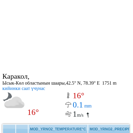
Каракол,
Ысык-Көл областынын шаары,42.5° N, 78.39° E 1751 m
кийинки саат үчүнас
16°
0.1
mm
16°
1
m/s
MOD_YRNO2_TEMPERATURE°C
MOD_YRNO2_PRECIPITA