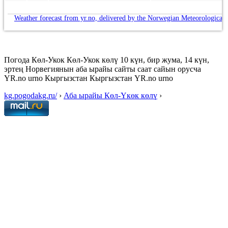
Weather forecast from yr.no, delivered by the Norwegian Meteorological 
Погода Көл-Укок Көл-Укок көлү 10 күн, бир жума, 14 күн,
эртең Норвегиянын аба ырайы сайты саат сайын орусча
YR.no urno Кыргызстан Кыргызстан YR.no urno
kg.pogodakg.ru/
›
Аба ырайы Көл-Үкөк көлү
›