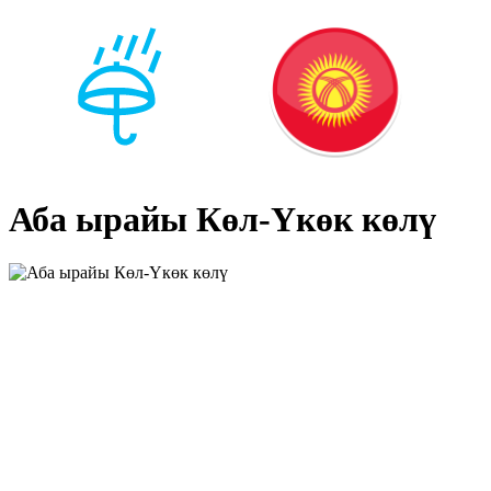
Аба ырайы Көл-Үкөк көлү