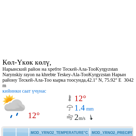
Көл-Үкөк көлү,
Нарынский район на хребте Тескей-Ала-ТооKyrgyzstan
Narynskiy rayon na khrebte Teskey-Ala-TooKyrgyzstan Нарын
району Тескей-Ала-Тоо кырка тоосунда,42.1° N, 75.92° E 3042
m
кийинки саат үчүнас
12°
1.4
mm
12°
2
m/s
MOD_YRNO2_TEMPERATURE°C
MOD_YRNO2_PRECIPITA