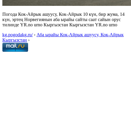
Погода Кок-Айрык ашуусу, Кок-Айрык 10 күн, бир жума, 14
күн, эртең Норвегиянын аба ырайы сайты саат сайын орус
тилинде YR.no urno Кыргызстан Кыргызстан YR.no urno
kg.pogodakg.ru/
›
Аба ырайы Кок-Айрык ашуусу, Кок-Айрык
Кыргызстан
›