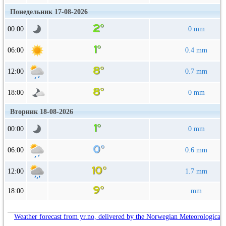
Понедельник 17-08-2026
00:00
0 mm
06:00
0.4 mm
12:00
0.7 mm
18:00
0 mm
Вторник 18-08-2026
00:00
0 mm
06:00
0.6 mm
12:00
1.7 mm
18:00
mm
Weather forecast from yr.no, delivered by the Norwegian Meteorological 