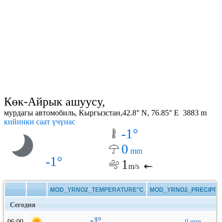
Көк-Айрык ашуусу,
мурдагы автомобиль, Кыргызстан,42.8° N, 76.85° E 3883 m
кийинки саат үчүнас
-1°
0
mm
-1°
1
m/s
MOD_YRNO2_TEMPERATURE°C
MOD_YRNO2_PRECIPITA
Сегодня
06:00
0 mm