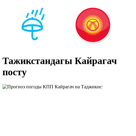
Тажикстандагы Кайрагач
посту