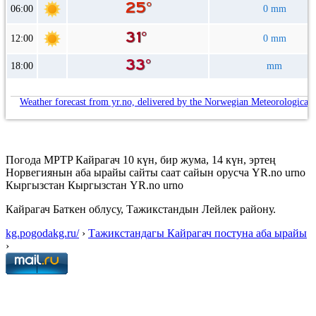
06:00
0 mm
12:00
0 mm
18:00
mm
Weather forecast from yr.no, delivered by the Norwegian Meteorological 
Погода MPTP Кайрагач 10 күн, бир жума, 14 күн, эртең
Норвегиянын аба ырайы сайты саат сайын орусча YR.no urno
Кыргызстан Кыргызстан YR.no urno
Кайрагач Баткен облусу, Тажикстандын Лейлек району.
kg.pogodakg.ru/
›
Тажикстандагы Кайрагач постуна аба ырайы
›