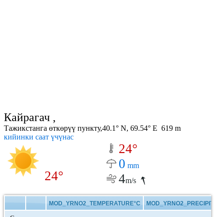
Кайрагач ,
Тажикстанга өткөрүү пункту,40.1° N, 69.54° E 619 m
кийинки саат үчүнас
24°
0
mm
24°
4
m/s
MOD_YRNO2_TEMPERATURE°C
MOD_YRNO2_PRECIPITA