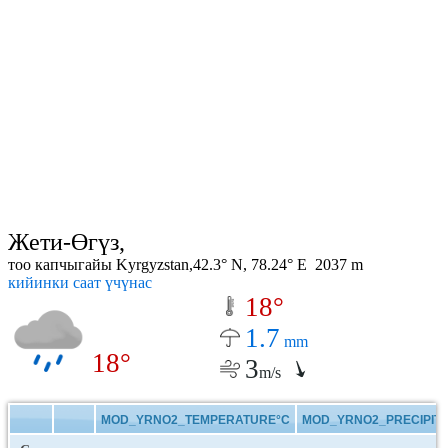
Жети-Өгүз,
тоо капчыгайы Kyrgyzstan,42.3° N, 78.24° E 2037 m
кийинки саат үчүнас
18°
1.7
mm
18°
3
m/s
MOD_YRNO2_TEMPERATURE°C
MOD_YRNO2_PRECIPITA