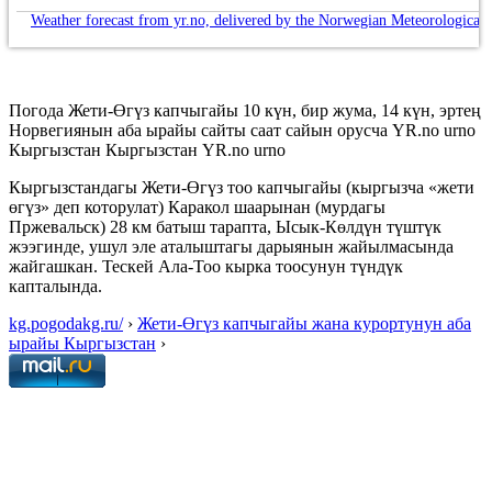
Weather forecast from yr.no, delivered by the Norwegian Meteorological 
Погода Жети-Өгүз капчыгайы 10 күн, бир жума, 14 күн, эртең
Норвегиянын аба ырайы сайты саат сайын орусча YR.no urno
Кыргызстан Кыргызстан YR.no urno
Кыргызстандагы Жети-Өгүз тоо капчыгайы (кыргызча «жети
өгүз» деп которулат) Каракол шаарынан (мурдагы
Пржевальск) 28 км батыш тарапта, Ысык-Көлдүн түштүк
жээгинде, ушул эле аталыштагы дарыянын жайылмасында
жайгашкан. Тескей Ала-Тоо кырка тоосунун түндүк
капталында.
kg.pogodakg.ru/
›
Жети-Өгүз капчыгайы жана курортунун аба
ырайы Кыргызстан
›