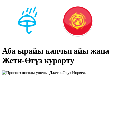
Аба ырайы капчыгайы жана
Жети-Өгүз курорту