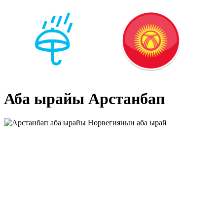
Аба ырайы Арстанбап