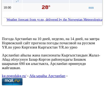
18:00
mm
Weather forecast from yr.no, delivered by the Norwegian Meteorological 
Погода Арстанбап на 10 дней, неделю, на 14 дней, на завтра
Норвежский сайт прогноза погоды почасовой на русском
YR.no урно Киргизия Кыргызстан YR.no урно
Арсланбап айылы жана пансионаты Кыргызстандын Жалал-
Абад облусунун Базар-Коргон районундагы Бишкек
шаарынан 690 км алыстыкта, Арсланбап өрөөнүндө
жайгашкан.
kg.pogodakg.ru/
›
Аба ырайы Арстанбап
›