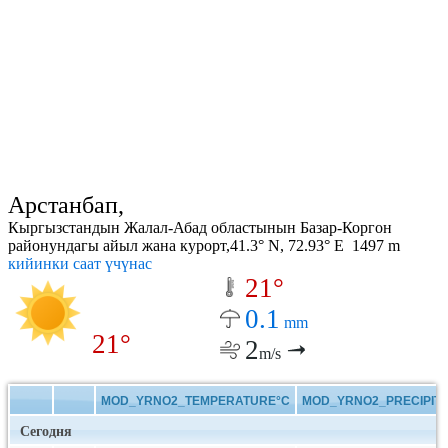
Арстанбап,
Кыргызстандын Жалал-Абад областынын Базар-Коргон
районундагы айыл жана курорт,41.3° N, 72.93° E 1497 m
кийинки саат үчүнас
21°
0.1
mm
21°
2
m/s
MOD_YRNO2_TEMPERATURE°C
MOD_YRNO2_PRECIPITA
Сегодня