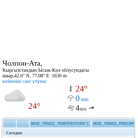
Чолпон-Ата,
Кыргызстандын Ысык-Көл облусундагы
шаар,42.6° N, 77.08° E 1630 m
кийинки саат үчүнас
24°
0
mm
24°
4
m/s
MOD_YRNO2_TEMPERATURE°C
MOD_YRNO2_PRECIPITA
Сегодня