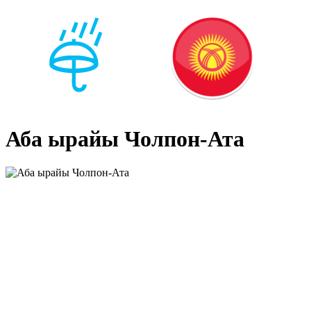
Аба ырайы Чолпон-Ата