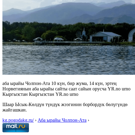
аба ырайы Чолпон-Ата 10 күн, бир жума, 14 күн, эртең
Норвегиянын аба ырайы сайты саат сайын орусча YR.no urno
Кыргызстан Кыргызстан YR.no urno
Шаар Ысык-Көлдүн түндүк жээгинин борбордук бөлүгүндө
жайгашкан.
kg.pogodakg.ru/
›
Аба ырайы Чолпон-Ата
›